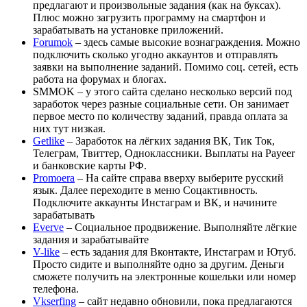
предлагают и произвольные задания (как на буксах).
Плюс можно загрузить программу на смартфон и
зарабатывать на установке приложений.
Forumok
– здесь самые высокие вознаграждения. Можно
подключить сколько угодно аккаунтов и отправлять
заявки на выполнение заданий. Помимо соц. сетей, есть
работа на форумах и блогах.
SMMOK – у этого сайта сделано несколько версий под
заработок через разные социальные сети. Он занимает
первое место по количеству заданий, правда оплата за
них тут низкая.
Getlike
– Заработок на лёгких задания ВК, Тик Ток,
Телеграм, Твиттер, Одноклассники. Выплаты на Payeer
и банковские карты РФ.
Promoera
– На сайте справа вверху выберите русский
язык. Далее переходите в меню Соцактивность.
Подключите аккаунты Инстаграм и ВК, и начините
зарабатывать
Everve
– Социальное продвижение. Выполняйте лёгкие
задания и зарабатывайте
V-like
– есть задания для Вконтакте, Инстаграм и Ютуб.
Просто сидите и выполняйте одно за другим. Деньги
сможете получить на электронные кошельки или номер
телефона.
Vkserfing
– сайт недавно обновили, пока предлагаются