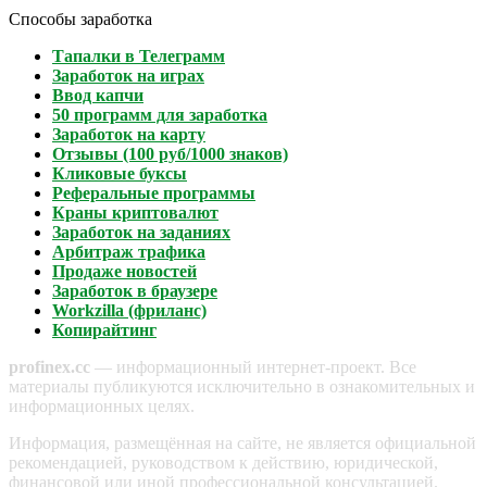
Способы заработка
Тапалки в Телеграмм
Заработок на играх
Ввод капчи
50 программ для заработка
Заработок на карту
Отзывы (100 руб/1000 знаков)
Кликовые буксы
Реферальные программы
Краны криптовалют
Заработок на заданиях
Арбитраж трафика
Продаже новостей
Заработок в браузере
Workzilla (фриланс)
Копирайтинг
profinex.cc
— информационный интернет-проект. Все
материалы публикуются исключительно в ознакомительных и
информационных целях.
Информация, размещённая на сайте, не является официальной
рекомендацией, руководством к действию, юридической,
финансовой или иной профессиональной консультацией.