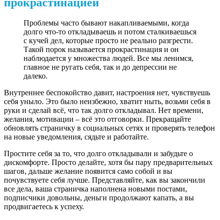
прокрастинацией
Проблемы часто бывают накапливаемыми, когда
долго что-то откладываешь и потом сталкиваешься
с кучей дел, которые просто не реально разгрести.
Такой порок называется прокрастинация и он
наблюдается у множества людей. Все мы ленимся,
главное не ругать себя, так и до депрессии не
далеко.
Внутреннее беспокойство давит, настроения нет, чувствуешь
себя уныло. Это было неизбежно, хватит ныть, возьми себя в
руки и сделай всё, что так долго откладывал. Нет времени,
желания, мотивации – всё это отговорки. Прекращайте
обновлять страничку в социальных сетях и проверять телефон
на новые уведомления, сядьте и работайте.
Простите себя за то, что долго откладывали и забудьте о
дискомфорте. Просто делайте, хотя бы пару предварительных
шагов, дальше желание появится само собой и вы
почувствуете себя лучше. Представляйте, как вы закончили
все дела, ваша страничка наполнена новыми постами,
подписчики довольны, деньги продолжают капать, а вы
продвигаетесь к успеху.