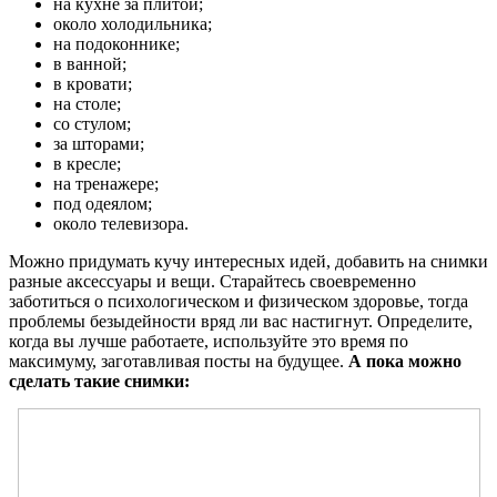
на кухне за плитой;
около холодильника;
на подоконнике;
в ванной;
в кровати;
на столе;
со стулом;
за шторами;
в кресле;
на тренажере;
под одеялом;
около телевизора.
Можно придумать кучу интересных идей, добавить на снимки
разные аксессуары и вещи. Старайтесь своевременно
заботиться о психологическом и физическом здоровье, тогда
проблемы безыдейности вряд ли вас настигнут. Определите,
когда вы лучше работаете, используйте это время по
максимуму, заготавливая посты на будущее.
А пока можно
сделать такие снимки: